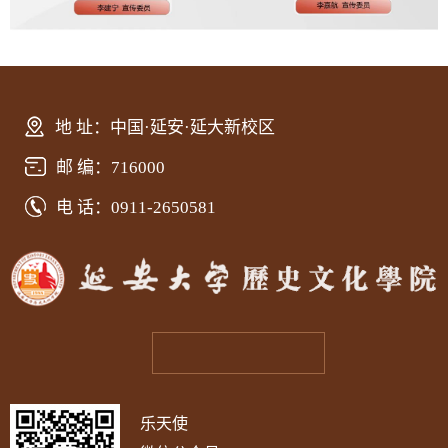
地 址：中国·延安·延大新校区
邮 编：716000
电 话：0911-2650581
乐天使