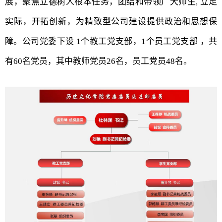
展，聚焦立德树人根本任务，团结和带领广大师生, 立足
实际，开拓创新，为精致型公司建设提供政治和思想保
障。公司党委下设 1个教工党支部，1个员工党支部 ，共
有60名党员，其中教师党员26名，员工党员48名。