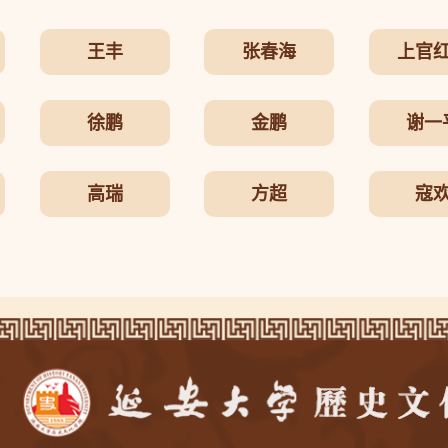
王丰
张春海
上官
徐鹏
金鹏
谢一
高瑞
方超
寇