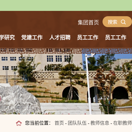
集团首页
学研究
党建工作
人才招聘
员工工作
员工工作
您当前位置：
首页
-
团队队伍
-
教师信息
-
在职教师