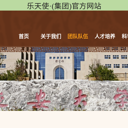
乐天使·(集团)官方网站
首页
关于我们
团队队伍
人才培养
科