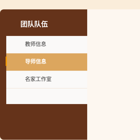
团队队伍
教师信息
导师信息
名家工作室