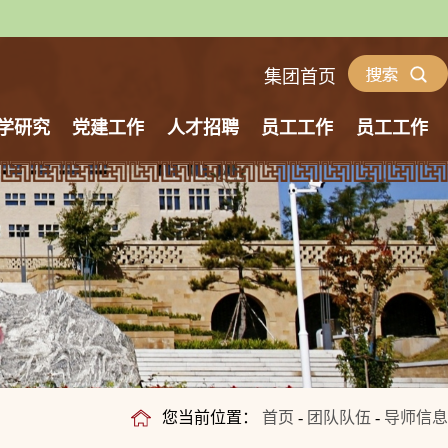
集团首页
学研究
党建工作
人才招聘
员工工作
员工工作
您当前位置：
首页
-
团队队伍
-
导师信息