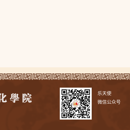
乐天使
微信公众号