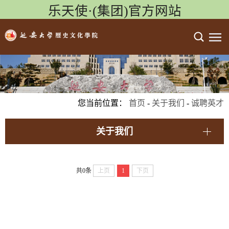
乐天使·(集团)官方网站
您当前位置：
首页
-
关于我们
-
诚聘英才
关于我们
共0条
上页
1
下页