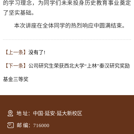
的学习理念，为同学们未来投身历史教育事业奠定
了坚实基础。
本次讲座在全体同学的热烈响应中圆满结束。
【上一条】
没有了!
【下一条】
公司研究生荣获西北大学“上林”秦汉研究奖励
基金三等奖
地 址：中国·延安·延大新校区
邮 编：716000