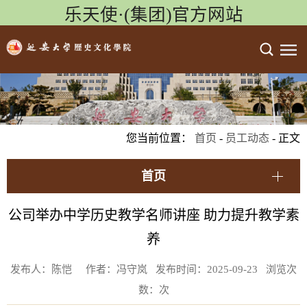
乐天使·(集团)官方网站
您当前位置：
首页
-
员工动态
- 正文
首页
公司举办中学历史教学名师讲座 助力提升教学素
养
发布人：陈恺 作者：冯守岚 发布时间：2025-09-23 浏览次
数：
次