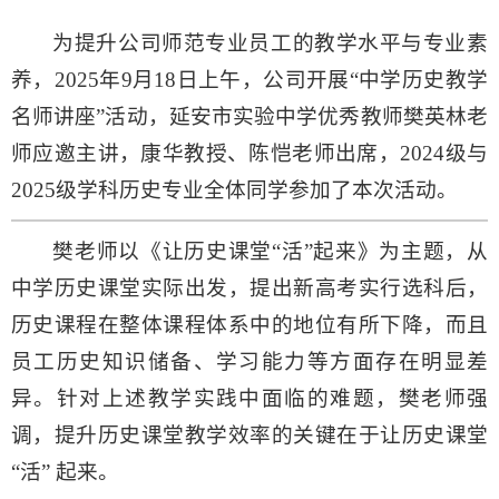
为提升公司师范专业员工的教学水平与专业素
养，2025年9月18日上午，公司开展“中学历史教学
名师讲座”活动，延安市实验中学优秀教师樊英林老
师应邀主讲，康华教授、陈恺老师出席，2024级与
2025级学科历史专业全体同学参加了本次活动。
樊老师以《让历史课堂“活”起来》为主题，从
中学历史课堂实际出发，提出新高考实行选科后，
历史课程在整体课程体系中的地位有所下降，而且
员工历史知识储备、学习能力等方面存在明显差
异。针对上述教学实践中面临的难题，樊老师强
调，提升历史课堂教学效率的关键在于让历史课堂
“活” 起来。