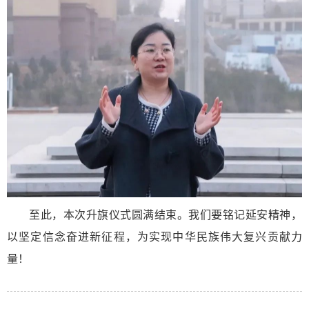
至此，本次升旗仪式圆满结束。我们要铭记延安精神，
以坚定信念奋进新征程，为实现中华民族伟大复兴贡献力
量！