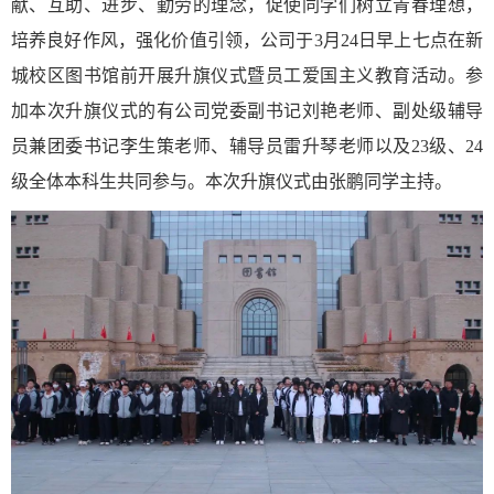
献、互助、进步、勤劳的理念，促使同学们树立青春理想，
培养良好作风，强化价值引领，公司于3月24日早上七点在新
城校区图书馆前开展升旗仪式暨员工爱国主义教育活动。参
加本次升旗仪式的有公司党委副书记刘艳老师、副处级辅导
员兼团委书记李生策老师、辅导员雷升琴老师以及23级、24
级全体本科生共同参与。本次升旗仪式由张鹏同学主持。