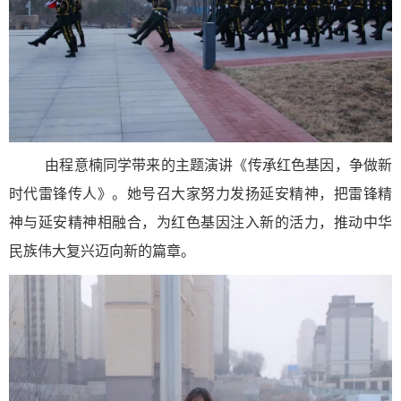
由程意楠同学带来的主题演讲《传承红色基因，争做新
时代雷锋传人》。她号召大家努力发扬延安精神，把雷锋精
神与延安精神相融合，为红色基因注入新的活力，推动中华
民族伟大复兴迈向新的篇章。