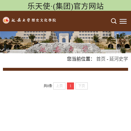
乐天使·(集团)官方网站
您当前位置：
首页
-
延河史学
共0条
上页
1
下页